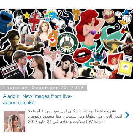
Thursday, December 20, 2018
Aladdin: New images from live-
action remake
›
نشرة ملجة انترتيمنت ويكلي اول صور من فيلم علاء
الدين الحي من بطولة ويل سميث , مينا مسعود ونعومي
سكوت والقادم في 24 مايو 2019 EW has r...