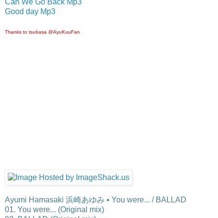
Can We Go Back Mp3
Good day Mp3
Thanks to tsubasa @AyuKuuFan
Ayumi Hamasaki 浜崎あゆみ ▪ You were... / BALLAD
01. You were... (Original mix)