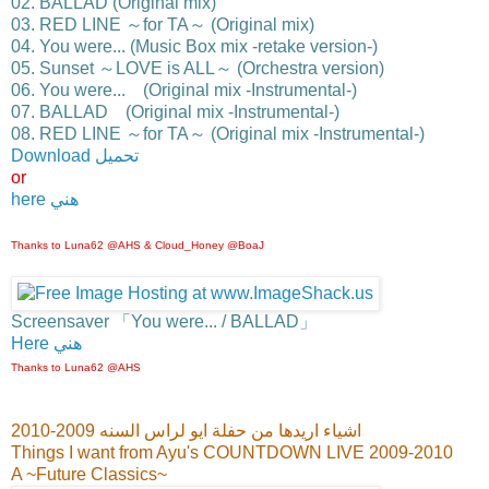
02. BALLAD (Original mix)
03. RED LINE ～for TA～ (Original mix)
04. You were... (Music Box mix -retake version-)
05. Sunset ～LOVE is ALL～ (Orchestra version)
06. You were... (Original mix -Instrumental-)
07. BALLAD (Original mix -Instrumental-)
08. RED LINE ～for TA～ (Original mix -Instrumental-)
Download تحميل
or
here هني
Thanks to Luna62 @AHS & Cloud_Honey @BoaJ
Screensaver 「You were... / BALLAD」
Here هني
Thanks to Luna62 @AHS
اشياء اريدها من حفلة ايو لراس السنه 2009-2010
Things I want from Ayu's COUNTDOWN LIVE 2009-2010
A ~Future Classics~