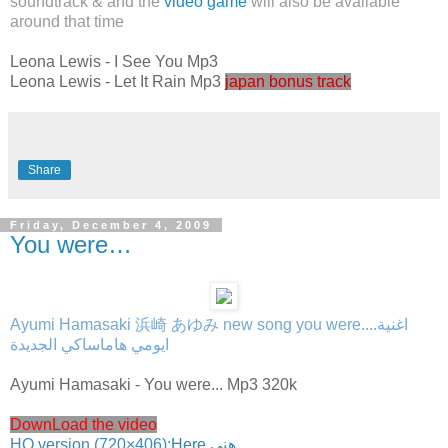
soundtrack & and the
video game
will also be available
around that time
Leona Lewis - I See You Mp3
Leona Lewis - Let It Rain Mp3
japan bonus track
Share
Friday, December 4, 2009
You were…
Ayumi Hamasaki 浜崎 あゆみ new song you were....اغنية
ايومي هاماساكي الجديدة
Ayumi Hamasaki - You were... Mp3 320k
DownLoad the video
HQ version (720×406):
Here هني