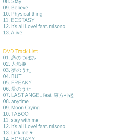
08. Stay
09. Believe
10. Physical thing
11. ECSTASY
12. It's all Love! feat. misono
13. Alive
DVD Track List:
01. 恋のつぼみ
02. 人魚姫
03. 夢のうた
04. BUT
05. FREAKY
06. 愛のうた
07. LAST ANGEL feat. 東方神起
08. anytime
09. Moon Crying
10. TABOO
11. stay with me
12. It's all Love! feat. misono
13. Lick me ♥
14. ECSTASY