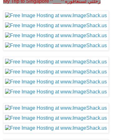
My Trip to Singapore ^___^ رحلتي لسنغافوره