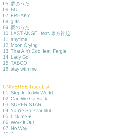
05. 夢のうた
06. BUT
07. FREAKY
08. girls
09. 愛のうた
10. LAST ANGEL feat. 東方神起
11. anytime
12. Moon Crying
13. That Ain't Cool feat. Fergie
14. Lady Go!
15. TABOO
16. stay with me
UNIVERSE Track List:
01. Step In To My World
02. Can We Go Back
03. SUPER STAR
04. You're So Beautiful
05. Lick me ♥
06. Work It Out
07. No Way