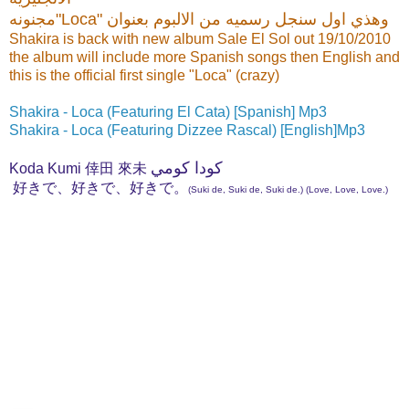
مجنونه"Loca" وهذي اول سنجل رسميه من الالبوم بعنوان
Shakira is back with new album Sale El Sol out 19/10/2010
the album will include more Spanish songs then English and
this is the official first single "Loca" (crazy)
Shakira - Loca (Featuring El Cata) [Spanish] Mp3
Shakira - Loca (Featuring Dizzee Rascal) [English]Mp3
كودا كومي
Koda Kumi 倖田 來未
好きで、好きで、好きで。
(Suki de, Suki de, Suki de.) (Love, Love, Love.)