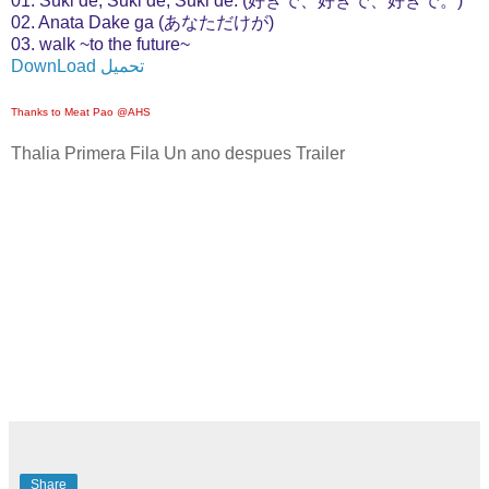
01. Suki de, Suki de, Suki de. (好きで、好きで、好きで。)
02. Anata Dake ga (あなただけが)
03. walk ~to the future~
DownLoad تحميل
Thanks to Meat Pao @AHS
Thalia Primera Fila Un ano despues Trailer
Share