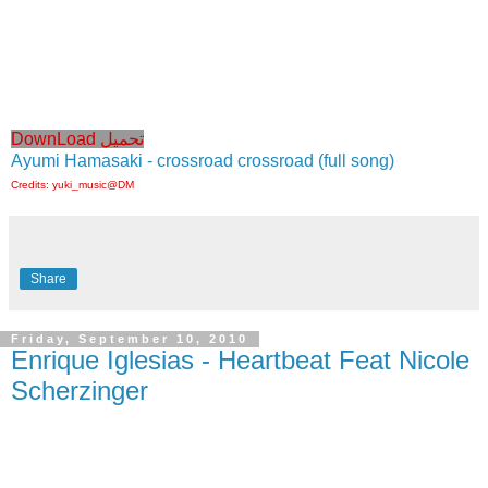
DownLoad تحميل
Ayumi Hamasaki - crossroad crossroad (full song)
Credits: yuki_music@DM
Share
Friday, September 10, 2010
Enrique Iglesias - Heartbeat Feat Nicole
Scherzinger