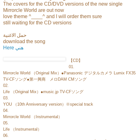
The covers for the CD/DVD versions of the new single
Mirrorcle World are out now
love theme ^____^ and I will order them sure
still waiting for the CD versions
حمل الاغنية
download the song
Here هني
【CD】
01.
Mirrorcle World （Original Mix）●Panasonic デジタルカメラ Lumix FX35
TV-CFソング●第一興商 メロDAM CMソング
02.
Life （Original Mix）●music.jp TV-CFソング
03.
YOU （10th Anniversary version）※special track
04.
Mirrorcle World （Instrumental）
05.
Life （Instrumental）
06.