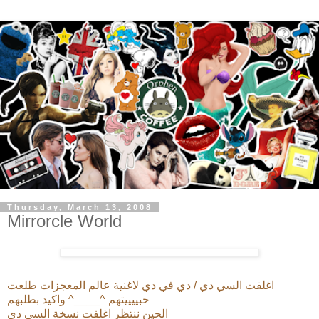
Thursday, March 13, 2008
Mirrorcle World
اغلفت السي دي / دي في دي لاغنية عالم المعجزات طلعت
حبييييتهم ^____^ واكيد بطلبهم
الحين ننتظر اغلفت نسخة السي دي