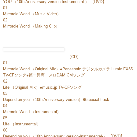
YOU （10th Anniversary version-Instrumental-） 【DVD】
01.
Mirrorcle World （Music Video）
02.
Mirrorcle World （Making Clip）
【CD】
01.
Mirrorcle World （Original Mix）●Panasonic デジタルカメラ Lumix FX35
TV-CFソング●第一興商 メロDAM CMソング
02.
Life （Original Mix）●music.jp TV-CFソング
03.
Depend on you （10th Anniversary version）※special track
04.
Mirrorcle World （Instrumental）
05.
Life （Instrumental）
06.
Depend on you （10th Anniversary version-Instrumental-） 【DVD】