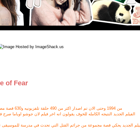
e of Fear
من 1994 وحتى الان تم اصدار اكثر من 490 حلقة تلفزيونيه و630 قصة مصورة وفيلمان حقيقيان و11 فيلم طويل والـ12 قريبا
الفيلم الجديد النتيجه الكامله للخوف يقولون انه اخر فيلم لان جوشو اوياما صرح 
يلم الجديد يحكي قصة مجموعة من جرائم القتل التي تحدث في مدرسة للموسيقى تح