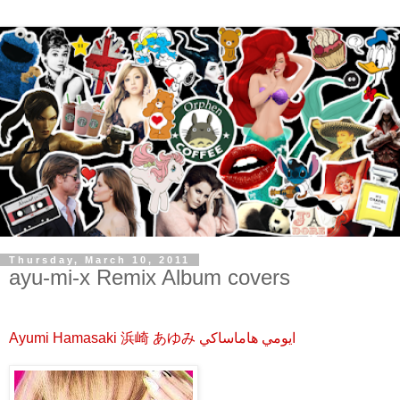
Thursday, March 10, 2011
ayu-mi-x Remix Album covers
Ayumi Hamasaki 浜崎 あゆみ ايومي هاماساكي