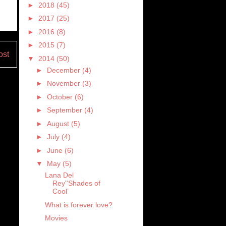
►
2018
(45)
►
2017
(25)
►
2016
(8)
►
2015
(7)
ost
▼
2014
(50)
►
December
(4)
►
November
(3)
►
October
(6)
►
September
(4)
►
August
(5)
►
July
(4)
►
June
(6)
▼
May
(5)
Lana Del
Rey'‘Shades of
Cool’
What is forever love?
Movies