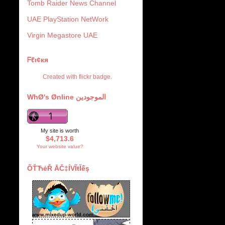
Tomb Raider News Channel
UAE PlayStation NetWork
Virgin Megastore UAE
ᖴℓι¢кя
Created with
flickr badge
.
WhØ's Ønline الموجودين
My site is worth
$4,713.6
Your website value?
ÕŤЋėŘ ĀČ‡ĺVĨŧĬếş