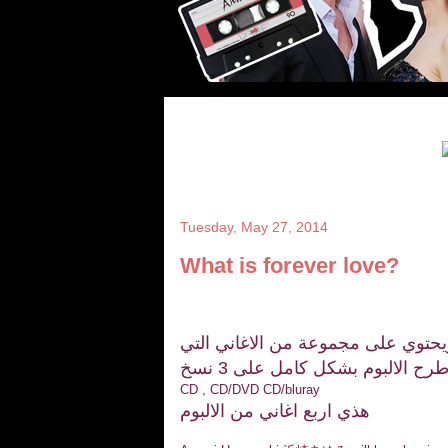
Tuesday, May 27, 2014
What is forever love?
د ايومي هاماساكي لاصدر البومها الـ15 في 2014/7/2 ويحتوي على مجموعة من الاغاني التي
 الالبوم بشكل كامل على 3 نسخ
CD , CD/DVD CD/bluray
هذي اربع اغاني من الالبوم