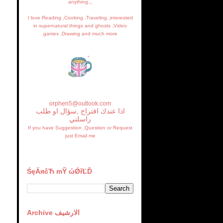
anything,,,
I love Reading ,Cooking ,Traveling ,interested
in supernatural things and ghosts ,Video
games ,Drawing and much more
orphen5@outlook.com
اذا عندك اقتراح ,سؤال او طلب
راسلني
If you have Suggestion ,Question or Request
just Email me
ŚęÄяĉЋ mỸ ώǾřĽĎ
Archive الارشيف