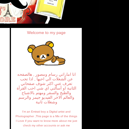
Welcome to my page
انا اماراتي رسام ومصور , هالصفحه
عن الشغلات الي احبها , اذا تحب
تعرف عني اكثر شوف صفحاتي
الثانية او أسألني اي شي احب القرأة
والطبخ والسفر ومهتم بالاشباح
والعالم الاخر الفيديو جيمز والرسم
وشغلات ثانية
I'm an Emirati boy a Digital artist and
Photographer ,This page is a Mix of the things
I Love if you want to know more about me just
check my other accounts or ask me