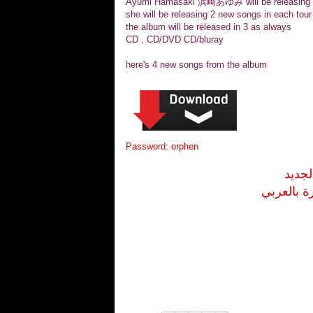
Ayumi Hamasaki 浜崎あゆみ
will
be releasing
she will be releasing 2 new songs in each tou
the album will be released in 3 as always
CD , CD/DVD CD/bluray
here's 4 new songs from the album
Password: orphen
لجديد
ة بالعربي