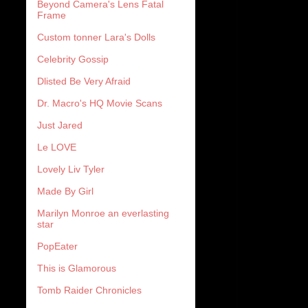
Beyond Camera's Lens Fatal
Frame
Custom tonner Lara's Dolls
Celebrity Gossip
Dlisted Be Very Afraid
Dr. Macro's HQ Movie Scans
Just Jared
Le LOVE
Lovely Liv Tyler
Made By Girl
Marilyn Monroe an everlasting
star
PopEater
This is Glamorous
Tomb Raider Chronicles