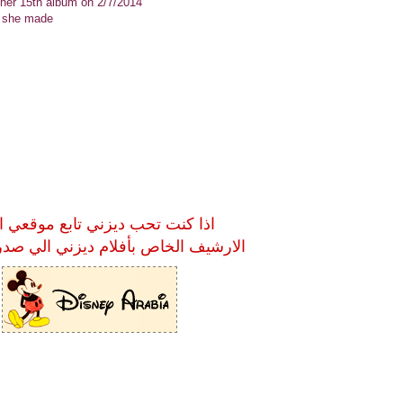
 her 15th album on 2/7/2014
r she made
اذا كنت تحب ديزني تابع موقعي ا
الارشيف الخاص بأفلام ديزني الي صدر