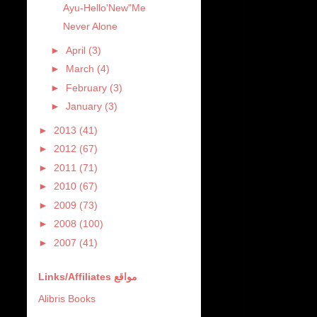
Ayu-Hello'New"Me
Never Alone
►
April
(3)
►
March
(4)
►
February
(3)
►
January
(3)
►
2013
(41)
►
2012
(67)
►
2011
(71)
►
2010
(67)
►
2009
(73)
►
2008
(100)
►
2007
(41)
Links/Affiliates مواقع
Alibris Books