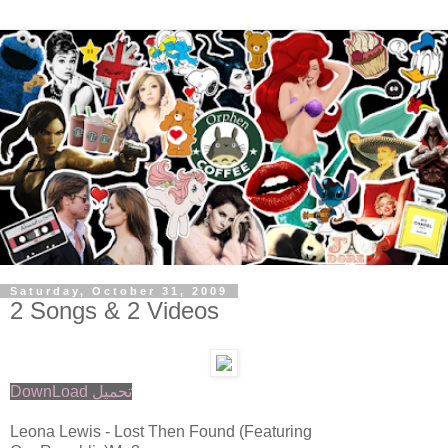
Saturday, October 31, 2009
2 Songs & 2 Videos
DownLoad تحميل
Leona Lewis - Lost Then Found (Featuring